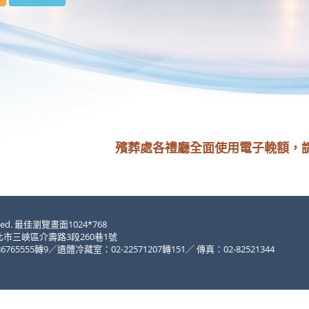
殯葬處各禮廳全面使用電子輓額，請於告別式
erved. 最佳瀏覽畫面1024*768
市三峽區介壽路3段260巷1號
65555轉9／遺體冷藏室：02-22571207轉151／ 傳真：02-82521344