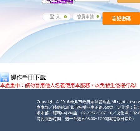
忘記密碼
本處重申：請勿冒用他人名義使用本服務，以免發生侵權行為!
Copyright © 2016.新北市政府殯葬管理處 All rights res
處本部／殯儀館:新北市板橋區中正路560號／火化場：新北
處本部／服務中心電話：02-2257-1207~10／火化場：02-867
為民服務時間：週一至週五08:00~17:00(國定假日除外)