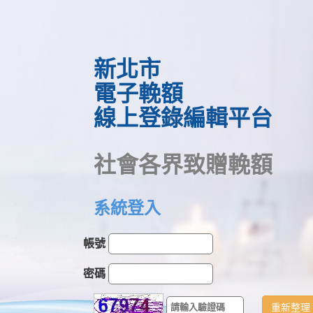
新北市
電子輓額
線上登錄編輯平台
社會各界致贈輓額
系統登入
帳號
密碼